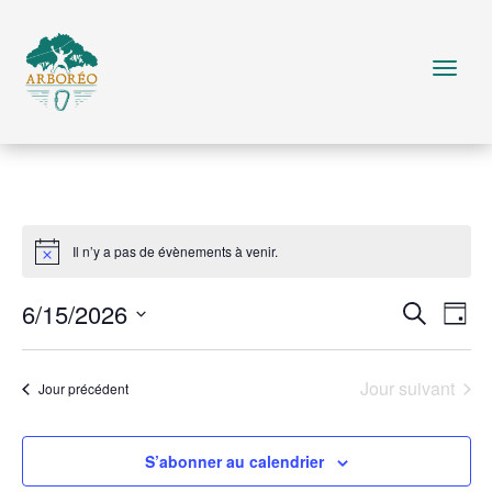
Il n’y a pas de évènements à venir.
Reche
Na
6/15/2026
Recherche
Jour
de
et
Sélectionnez
vu
naviga
une
Év
Jour suivant
Jour précédent
de
date.
vues
Évène
S’abonner au calendrier