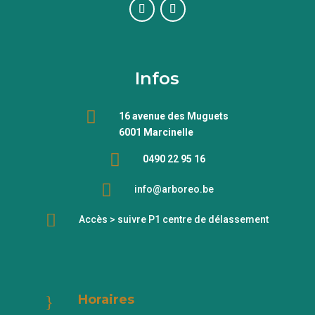
Infos

16 avenue des Muguets
6001 Marcinelle

0490 22 95 16

info@arboreo.be

Accès > suivre P1 centre de délassement
Horaires
}