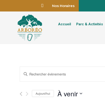

Nos Horaires
Accueil
Parc & Activités
Recherche
Saisir
et
mot-
navigation
clé.
de
Rechercher
À venir
vues
Aujourd'hui
Évènements
Évènements
par
Sélectionnez
mot-