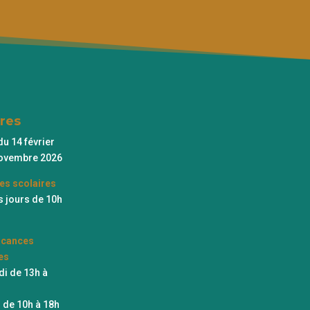
res
du 14 février
novembre 2026
es scolaires
s jours de 10h
acances
es
i de 13h à
 de 10h à 18h