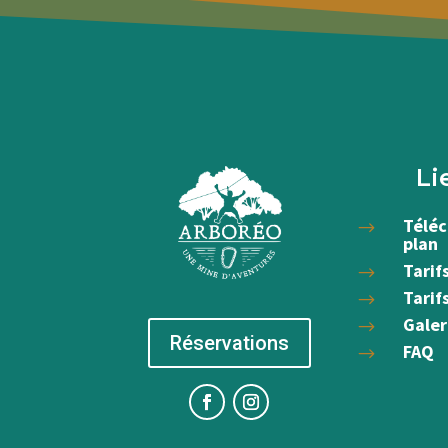
Li
Téléc
$
plan
Tarif
$
Tarif
$
Galer
$
Réservations
FAQ
$