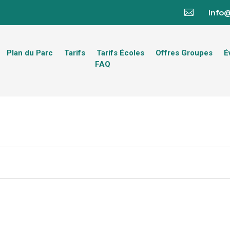

info
Plan du Parc
Tarifs
Tarifs Écoles
Offres Groupes
É
FAQ