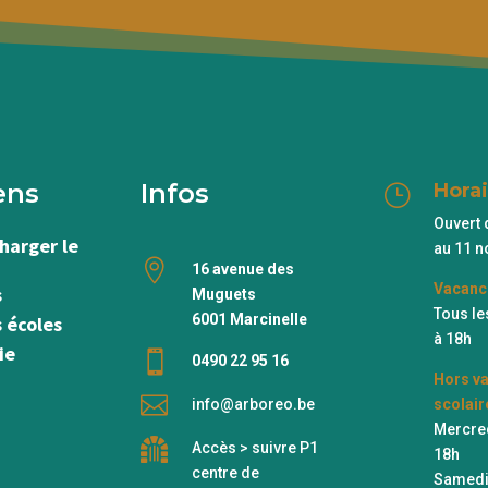
ens
Infos
Horai
}
Ouvert 
harger le
au 11 

16 avenue des
Vacanc
s
Muguets
Tous le
6001 Marcinelle
s écoles
à 18h
ie

0490 22 95 16
Hors v

info@arboreo.be
scolair
Mercred

Accès > suivre P1
18h
centre de
Samedi