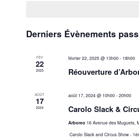
une
clé.
date.
Derniers Évènements pas
FÉV
février 22, 2025 @ 13h00
-
18h00
22
Réouverture d’Arbor
2025
AOÛT
août 17, 2024 @ 10h00
-
20h00
17
Carolo Slack & Cir
2024
Arboreo
16 Avenue des Muguets, M
Carolo Slack and Circus Show - 1è