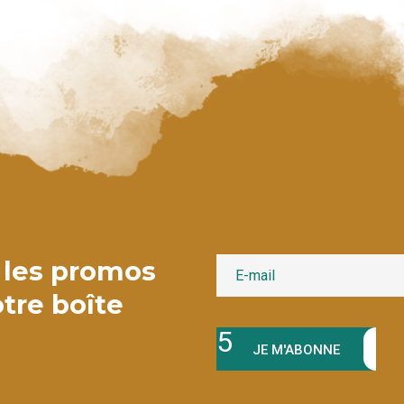
 les promos
tre boîte
JE M'ABONNE